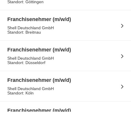
Standort: Göttingen
Franchisenehmer (m/w/d)
Shell Deutschland GmbH
Standort: Breitnau
Franchisenehmer (m/w/d)
Shell Deutschland GmbH
Standort: Düsseldorf
Franchisenehmer (m/w/d)
Shell Deutschland GmbH
Standort: Köln
Impr
Date
Ein
Franchisenehmer (m/w/d)
Hinweis: A
Shell Deutschland GmbH
Gründen d
Standort: Schäftlarn
leichteren
Lesbarkei